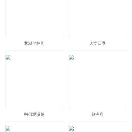
龙湖尘林间
人文四季
融创观溪越
蘇洲府