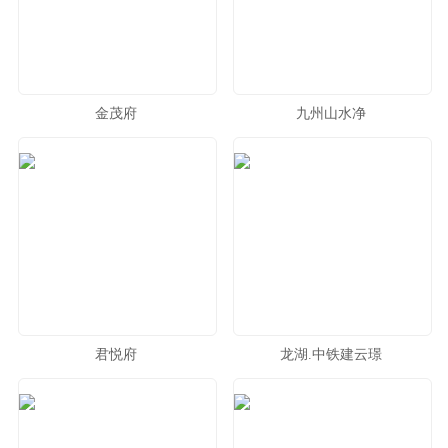
金茂府
九州山水净
君悦府
龙湖.中铁建云璟