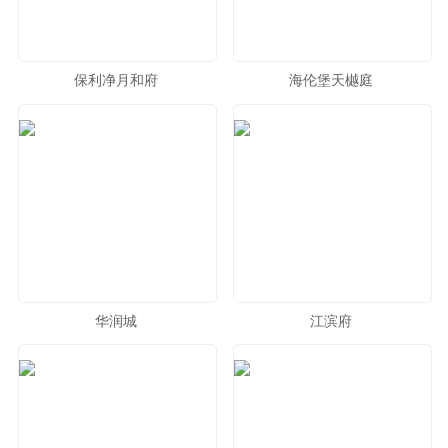
保利净月和府
海伦堡天樾庭
华润城
江滨府